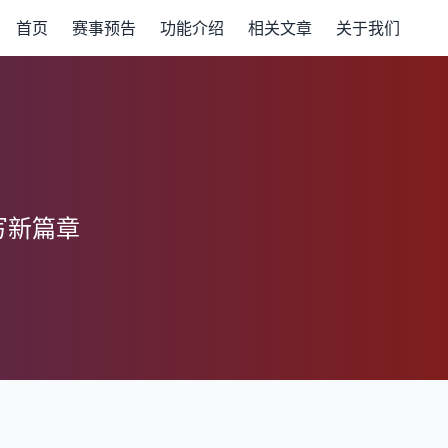
首页
赛事预告
功能介绍
相关文章
关于我们
写新篇章