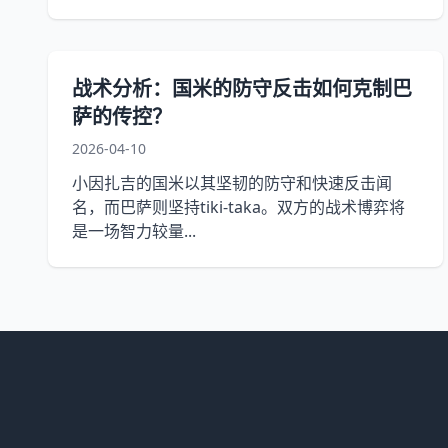
战术分析：国米的防守反击如何克制巴
萨的传控？
2026-04-10
小因扎吉的国米以其坚韧的防守和快速反击闻
名，而巴萨则坚持tiki-taka。双方的战术博弈将
是一场智力较量...