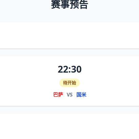
赛事预告
22:30
待开始
巴萨
VS
国米