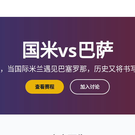
国米vs巴萨
6年，当国际米兰遇见巴塞罗那，历史又将书
查看赛程
加入讨论